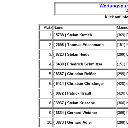
Wertungspunk
Klick auf Inf
Platz
Name
Manns
1.
( 5738 ) Stefan Kuttich
(369) 
2.
( 2658 ) Thomas Frischmann
(151) 
3.
( 8723 ) Stefan Heide
(299) 
4.
( 3430 ) Friedrich Schmitzer
(151) 
5.
( 8387 ) Christian Reißer
(299) 
6.
( 6414 ) Christian Christinger
(420) 
7.
( 8872 ) Patrick Krauß
(420) 
8.
( 3937 ) Stefan Kriesche
(300) 
9.
( 6634 ) Gerhard Weidner
(369) 
10.
( 3873 ) Gerhard Adler
(299) 