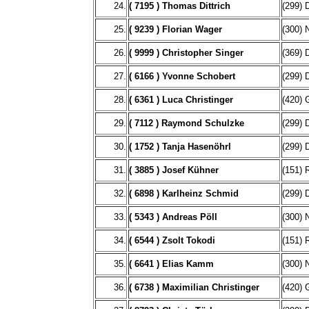
24.
( 7195 ) Thomas Dittrich
(299) 
25.
( 9239 ) Florian Wager
(300) 
26.
( 9999 ) Christopher Singer
(369) 
27.
( 6166 ) Yvonne Schobert
(299) 
28.
( 6361 ) Luca Christinger
(420) 
29.
( 7112 ) Raymond Schulzke
(299) 
30.
( 1752 ) Tanja Hasenöhrl
(299) 
31.
( 3885 ) Josef Kühner
(151) 
32.
( 6898 ) Karlheinz Schmid
(299) 
33.
( 5343 ) Andreas Pöll
(300) 
34.
( 6544 ) Zsolt Tokodi
(151) 
35.
( 6641 ) Elias Kamm
(300) 
36.
( 6738 ) Maximilian Christinger
(420) 