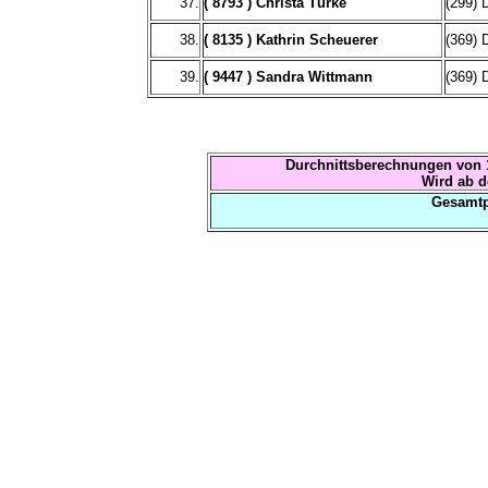
37.
( 8793 ) Christa Türke
(299) 
38.
( 8135 ) Kathrin Scheuerer
(369) 
39.
( 9447 ) Sandra Wittmann
(369) 
Durchnittsberechnungen von 1
Wird ab d
Gesamtp