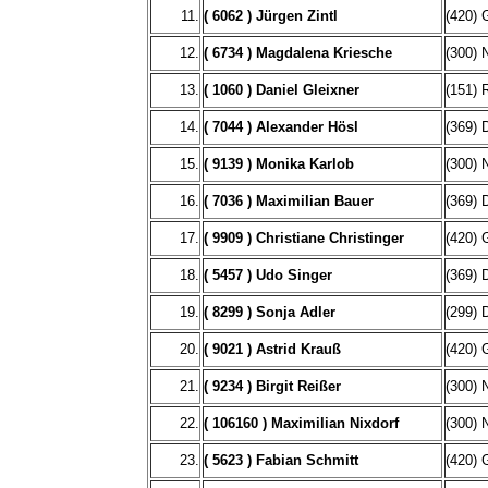
11.
( 6062 ) Jürgen Zintl
(420) 
12.
( 6734 ) Magdalena Kriesche
(300) 
13.
( 1060 ) Daniel Gleixner
(151) 
14.
( 7044 ) Alexander Hösl
(369) 
15.
( 9139 ) Monika Karlob
(300) 
16.
( 7036 ) Maximilian Bauer
(369) 
17.
( 9909 ) Christiane Christinger
(420) 
18.
( 5457 ) Udo Singer
(369) 
19.
( 8299 ) Sonja Adler
(299) 
20.
( 9021 ) Astrid Krauß
(420) 
21.
( 9234 ) Birgit Reißer
(300) 
22.
( 106160 ) Maximilian Nixdorf
(300) 
23.
( 5623 ) Fabian Schmitt
(420) 