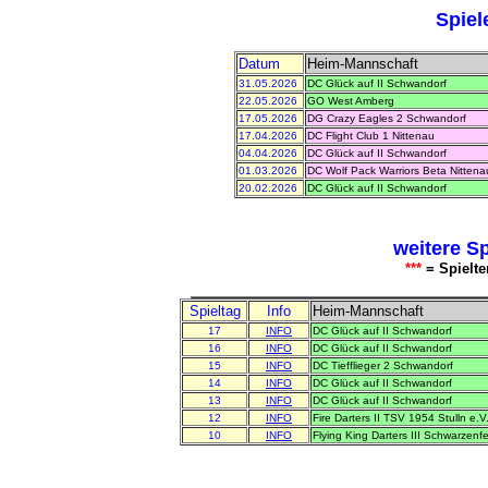
Spiel
Datum
Heim-Mannschaft
31.05.2026
DC Glück auf II Schwandorf
22.05.2026
GO West Amberg
17.05.2026
DG Crazy Eagles 2 Schwandorf
17.04.2026
DC Flight Club 1 Nittenau
04.04.2026
DC Glück auf II Schwandorf
01.03.2026
DC Wolf Pack Warriors Beta Nittena
20.02.2026
DC Glück auf II Schwandorf
weitere S
***
= Spielte
Spieltag
Info
Heim-Mannschaft
17
INFO
DC Glück auf II Schwandorf
16
INFO
DC Glück auf II Schwandorf
15
INFO
DC Tiefflieger 2 Schwandorf
14
INFO
DC Glück auf II Schwandorf
13
INFO
DC Glück auf II Schwandorf
12
INFO
Fire Darters II TSV 1954 Stulln e.V
10
INFO
Flying King Darters III Schwarzenfe