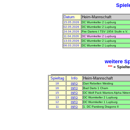
Spiel
Datum
Heim-Mannschaft
15.05.2026
DC Wurmkeller 2 Lupburg
02.05.2026
DC Wurmkeller 2 Lupburg
24.04.2026
Fire Darters I TSV 1954 Stulln e.V.
11.04.2026
DC Wurmkeller 2 Lupburg
13.03.2026
DC Wurmkeller 2 Lupburg
06.03.2026
DC Wurmkeller 2 Lupburg
weitere S
***
= Spielte
Spieltag
Info
Heim-Mannschaft
18
INFO
Dart Rebellen Weiding
16
INFO
Bad Darts 1 Cham
15
INFO
DC Wolf Pack Warriors Alpha Nitte
13
INFO
DC Wurmkeller 2 Lupburg
12
INFO
DC Wurmkeller 1 Lupburg
11
INFO
1. DC Parsberg Dragons II