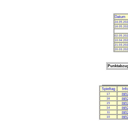
Datum
24.05.20
16.05.20
02.05.20
10.04.20
21.03.20
20.03.20
Punktabzug
Spieltag
Inf
17
INF
16
INF
15
INF
14
INF
11
INF
10
INF