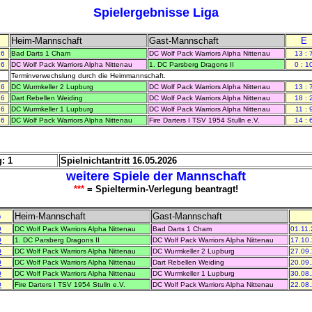
Spielergebnisse Liga
Heim-Mannschaft
Gast-Mannschaft
E
26
Bad Darts 1 Cham
DC Wolf Pack Warriors Alpha Nittenau
13 : 
26
DC Wolf Pack Warriors Alpha Nittenau
1. DC Parsberg Dragons II
0 : 1
Terminverwechslung durch die Heimmannschaft.
26
DC Wurmkeller 2 Lupburg
DC Wolf Pack Warriors Alpha Nittenau
13 : 
26
Dart Rebellen Weiding
DC Wolf Pack Warriors Alpha Nittenau
18 : 
26
DC Wurmkeller 1 Lupburg
DC Wolf Pack Warriors Alpha Nittenau
11 : 
26
DC Wolf Pack Warriors Alpha Nittenau
Fire Darters I TSV 1954 Stulln e.V.
14 : 
: 1
Spielnichtantritt 16.05.2026
weitere Spiele der Mannschaft
***
= Spieltermin-Verlegung beantragt!
o
Heim-Mannschaft
Gast-Mannschaft
O
DC Wolf Pack Warriors Alpha Nittenau
Bad Darts 1 Cham
01.11.
O
1. DC Parsberg Dragons II
DC Wolf Pack Warriors Alpha Nittenau
17.10.
O
DC Wolf Pack Warriors Alpha Nittenau
DC Wurmkeller 2 Lupburg
27.09.
O
DC Wolf Pack Warriors Alpha Nittenau
Dart Rebellen Weiding
20.09.
O
DC Wolf Pack Warriors Alpha Nittenau
DC Wurmkeller 1 Lupburg
30.08.
O
Fire Darters I TSV 1954 Stulln e.V.
DC Wolf Pack Warriors Alpha Nittenau
22.08.