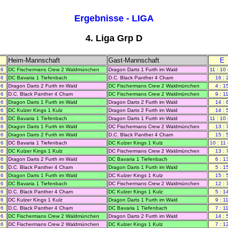
Ergebnisse - LIGA
4. Liga Grp D
Heim-Mannschaft
Gast-Mannschaft
E
26
DC Fischermans Crew 2 Waldmünchen
Dragon Darts 1 Furth im Wald
11 : 10
26
DC Bavaria 1 Tiefenbach
D.C. Black Panther 4 Cham
16 : 
26
Dragon Darts 2 Furth im Wald
DC Fischermans Crew 2 Waldmünchen
4 : 1
26
D.C. Black Panther 4 Cham
DC Fischermans Crew 2 Waldmünchen
9 : 1
26
Dragon Darts 1 Furth im Wald
Dragon Darts 2 Furth im Wald
14 : 
26
DC Kulzer Kings 1 Kulz
Dragon Darts 2 Furth im Wald
14 : 
26
DC Bavaria 1 Tiefenbach
Dragon Darts 1 Furth im Wald
11 : 10
26
Dragon Darts 1 Furth im Wald
DC Fischermans Crew 2 Waldmünchen
13 : 
26
Dragon Darts 2 Furth im Wald
D.C. Black Panther 4 Cham
15 : 
26
DC Bavaria 1 Tiefenbach
DC Kulzer Kings 1 Kulz
10 : 11
26
DC Kulzer Kings 1 Kulz
DC Fischermans Crew 2 Waldmünchen
13 : 
26
Dragon Darts 2 Furth im Wald
DC Bavaria 1 Tiefenbach
6 : 1
26
D.C. Black Panther 4 Cham
Dragon Darts 1 Furth im Wald
5 : 1
26
Dragon Darts 1 Furth im Wald
DC Kulzer Kings 1 Kulz
15 : 
26
DC Bavaria 1 Tiefenbach
DC Fischermans Crew 2 Waldmünchen
12 : 
26
D.C. Black Panther 4 Cham
DC Kulzer Kings 1 Kulz
5 : 1
26
DC Kulzer Kings 1 Kulz
Dragon Darts 1 Furth im Wald
9 : 1
26
D.C. Black Panther 4 Cham
DC Bavaria 1 Tiefenbach
7 : 1
26
DC Fischermans Crew 2 Waldmünchen
Dragon Darts 2 Furth im Wald
14 : 
26
DC Fischermans Crew 2 Waldmünchen
DC Kulzer Kings 1 Kulz
7 : 1