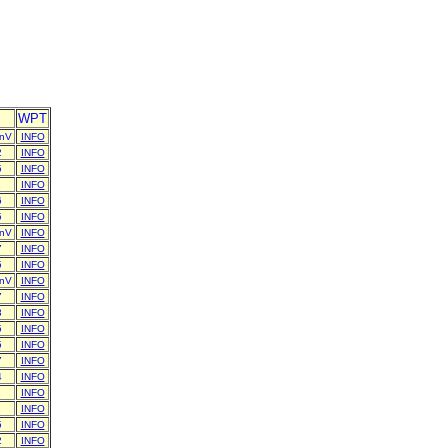
WPT
 nV
INFO
2
INFO
5
INFO
1
INFO
6
INFO
5
INFO
 nV
INFO
7
INFO
5
INFO
 nV
INFO
7
INFO
3
INFO
5
INFO
5
INFO
7
INFO
4
INFO
1
INFO
1
INFO
5
INFO
2
INFO